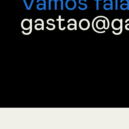
Vamos fal
gastao@g