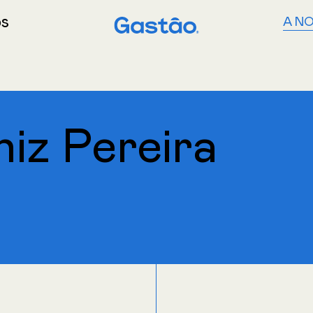
ós
A NO
iz Pereira