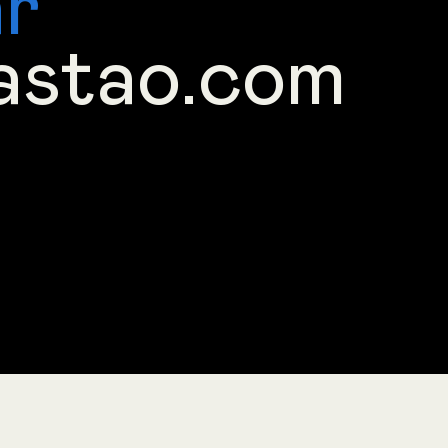
ar
astao.com