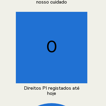
nosso cuidado
↗
SABER MAIS
0
Direitos PI registados até
hoje