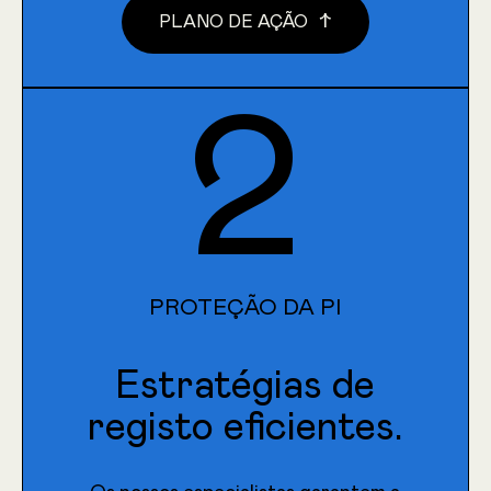
↑
PLANO DE AÇÃO
2
PROTEÇÃO DA PI
Estratégias de
registo eficientes.
↓
PLANO DE AÇÃO