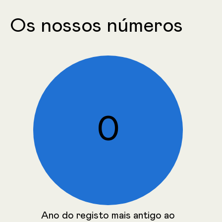
Os nossos números
↓
PLANO DE AÇÃO
0
Estabelecimento de acordos de
licenciamento entre a sua organização
detentora da PI e terceiros.
Analizamos periodicamente o valor
gerado pelos seus direitos de PI.
Integramos finaceiramente a estratégia
de PI na restante organização.
Ano do registo mais antigo ao