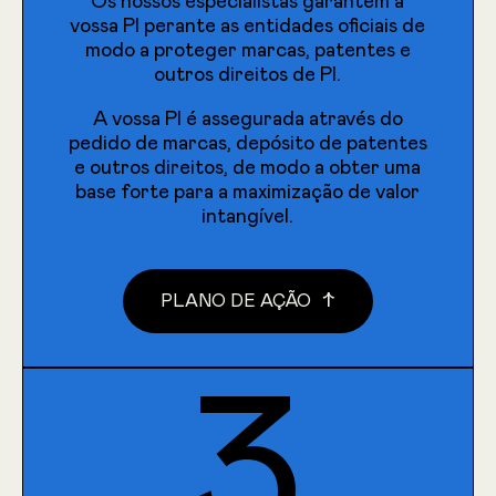
Os nossos especialistas garantem a
Identificação de riscos e oportunidades.
vossa PI perante as entidades oficiais de
modo a proteger marcas, patentes e
Definição de uma estratégia de PI feita
outros direitos de PI.
à medida.
Otimização dos ativos intangíveis
A vossa PI é assegurada através do
existentes.
pedido de marcas, depósito de patentes
e outros direitos, de modo a obter uma
base forte para a maximização de valor
↗
SABER MAIS
intangível.
↑
PLANO DE AÇÃO
3