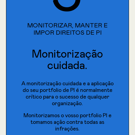
MONITORIZAR, MANTER E
IMPOR DIREITOS DE PI
↓
PLANO DE AÇÃO
Monitorização
Apresentamos pedidos de registo de
cuidada.
marca para assegurar a proteção dos
vossos nomes comerciais.
Depositamos pedidos de patente para
A monitorização cuidada e a aplicação
assegurar a proteção das vossas
do seu portfolio de PI é normalmente
soluções tecnológicas.
crítico para o sucesso de qualquer
Todos os direitos de autor da
organização.
organização são identificados e
protegidos.
Monitorizamos o vosso portfolio PI e
tomamos ação contra todas as
infrações.